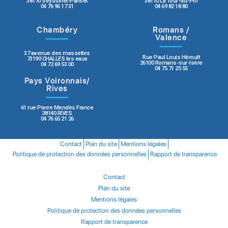
38170 Seyssinet-Pariset
38110 La Tour-du-Pin
04 76 96 17 31
04 69 82 18 80
Chambéry
Romans /
Valence
37 avenue des massettes
Rue Paul Louis Héroult
73190 CHALLES les eaux
26100 Romans-sur-Isère
04 72 69 53 00
04 75 71 25 55
Pays Voironnais/
Rives
61 rue Pierre Mendès France
38140 RIVES
04 76 65 21 26
Contact
Plan du site
Mentions légales
Politique de protection des données personnelles
Rapport de transparence
Contact
Plan du site
Mentions légales
Politique de protection des données personnelles
Rapport de transparence