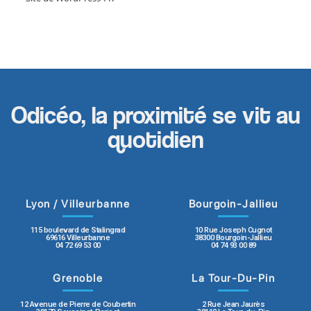
Odicéo, la proximité se vit au
quotidien
Lyon / Villeurbanne
Bourgoin-Jallieu
115 boulevard de Stalingrad
10 Rue Joseph Cugnot
69616 Villeurbanne
38300 Bourgoin-Jallieu
04 72 69 53 00
04 74 93 00 89
Grenoble
La Tour-Du-Pin
12 Avenue de Pierre de Coubertin
2 Rue Jean Jaurès