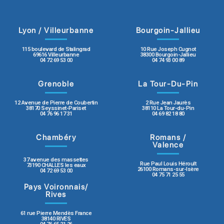
Lyon / Villeurbanne
Bourgoin-Jallieu
115 boulevard de Stalingrad
10 Rue Joseph Cugnot
69616 Villeurbanne
38300 Bourgoin-Jallieu
04 72 69 53 00
04 74 93 00 89
Grenoble
La Tour-Du-Pin
12 Avenue de Pierre de Coubertin
2 Rue Jean Jaurès
38170 Seyssinet-Pariset
38110 La Tour-du-Pin
04 76 96 17 31
04 69 82 18 80
Chambéry
Romans /
Valence
37 avenue des massettes
Rue Paul Louis Héroult
73190 CHALLES les eaux
26100 Romans-sur-Isère
04 72 69 53 00
04 75 71 25 55
Pays Voironnais/
Rives
61 rue Pierre Mendès France
38140 RIVES