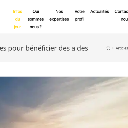
Infos
Qui
Nos
Votre
Actualités
Contac
du
sommes
expertises
profil
nou
jour
nous ?
es pour bénéficier des aides
>
Articles