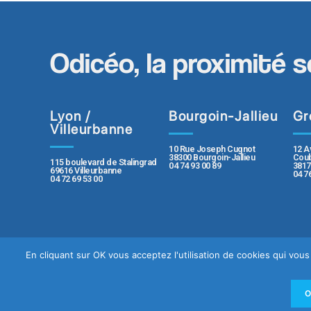
Odicéo, la proximité s
Lyon /
Bourgoin-Jallieu
Gr
Villeurbanne
10 Rue Joseph Cugnot
12 A
38300 Bourgoin-Jallieu
Coub
115 boulevard de Stalingrad
04 74 93 00 89
3817
69616 Villeurbanne
04 7
04 72 69 53 00
En cliquant sur OK vous acceptez l'utilisation de cookies qui vo
Contact
Plan du sit
Politique de protection des données pe