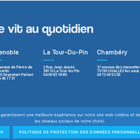
e vit au quotidien
enoble
La Tour-Du-Pin
Chambéry
2 Rue Jean Jaurès
37 avenue des massette
venue de Pierre de
38110 La Tour-du-Pin
73190 CHALLES les eaux
ertin
04 69 82 18 80
04 72 69 53 00
0 Seyssinet-Pariset
6 96 17 31
us garantissent une meilleure expérience sur notre site web (vidéos et
les réseaux sociaux de votre choix).
e
Mentions légales
OK
POLITIQUE DE PROTECTION DES DONNÉES PERSONNEL
rsonnelles
Rapport de transparence