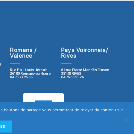
Romans /
Pays Voironnais/
Valence
Rives
s
Rue Paul Louis Héroult
61 rue Pierre Mendès France
26100 Romans-sur-Isère
38140 RIVES
04 75 71 25 55
04 76 65 21 26
 des boutons de partage vous permettant de relayer du contenu sur
LES