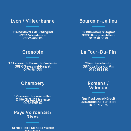
Lyon / Villeurbanne
Bourgoin-Jallieu
115 boulevard de Stalingrad
10 Rue Joseph Cugnot
69616 Villeurbanne
38300 Bourgoin-Jallieu
04 72 69 53 00
04 74 93 00 89
Grenoble
La Tour-Du-Pin
12 Avenue de Pierre de Coubertin
2 Rue Jean Jaurès
38170 Seyssinet-Pariset
38110 La Tour-du-Pin
04 76 96 17 31
04 69 82 18 80
Chambéry
Romans /
Valence
37 avenue des massettes
Rue Paul Louis Héroult
73190 CHALLES les eaux
26100 Romans-sur-Isère
04 72 69 53 00
04 75 71 25 55
Pays Voironnais/
Rives
61 rue Pierre Mendès France