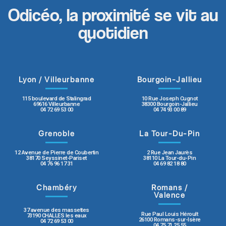
Odicéo, la proximité se vit au
quotidien
Lyon / Villeurbanne
Bourgoin-Jallieu
115 boulevard de Stalingrad
10 Rue Joseph Cugnot
69616 Villeurbanne
38300 Bourgoin-Jallieu
04 72 69 53 00
04 74 93 00 89
Grenoble
La Tour-Du-Pin
12 Avenue de Pierre de Coubertin
2 Rue Jean Jaurès
38170 Seyssinet-Pariset
38110 La Tour-du-Pin
04 76 96 17 31
04 69 82 18 80
Chambéry
Romans /
Valence
37 avenue des massettes
Rue Paul Louis Héroult
73190 CHALLES les eaux
26100 Romans-sur-Isère
04 72 69 53 00
04 75 71 25 55