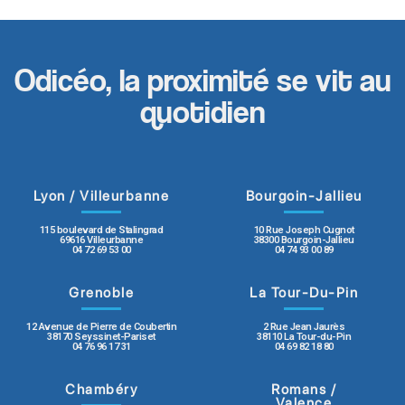
Odicéo, la proximité se vit au
quotidien
Lyon / Villeurbanne
Bourgoin-Jallieu
115 boulevard de Stalingrad
10 Rue Joseph Cugnot
69616 Villeurbanne
38300 Bourgoin-Jallieu
04 72 69 53 00
04 74 93 00 89
Grenoble
La Tour-Du-Pin
12 Avenue de Pierre de Coubertin
2 Rue Jean Jaurès
38170 Seyssinet-Pariset
38110 La Tour-du-Pin
04 76 96 17 31
04 69 82 18 80
Chambéry
Romans /
Valence