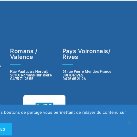
Romans /
Pays Voironnais/
Valence
Rives
s
Rue Paul Louis Héroult
61 rue Pierre Mendès France
26100 Romans-sur-Isère
38140 RIVES
04 75 71 25 55
04 76 65 21 26
 des boutons de partage vous permettant de relayer du contenu sur
LES