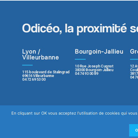
Odicéo, la proximité s
Lyon /
Bourgoin-Jallieu
Gr
Villeurbanne
10 Rue Joseph Cugnot
12 A
38300 Bourgoin-Jallieu
Coub
115 boulevard de Stalingrad
04 74 93 00 89
3817
69616 Villeurbanne
04 7
04 72 69 53 00
En cliquant sur OK vous acceptez l'utilisation de cookies qui vo
Contact
Plan du sit
Politique de protection des données pe