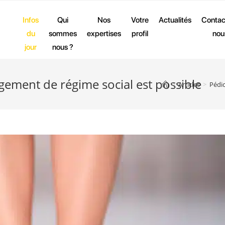
Infos
Qui
Nos
Votre
Actualités
Contac
du
sommes
expertises
profil
nou
jour
nous ?
ement de régime social est possible
>
Articles
>
Pédic