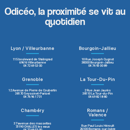
Odicéo, la proximité se vit au
quotidien
Lyon / Villeurbanne
Bourgoin-Jallieu
115 boulevard de Stalingrad
10 Rue Joseph Cugnot
69616 Villeurbanne
38300 Bourgoin-Jallieu
04 72 69 53 00
04 74 93 00 89
Grenoble
La Tour-Du-Pin
12 Avenue de Pierre de Coubertin
2 Rue Jean Jaurès
38170 Seyssinet-Pariset
38110 La Tour-du-Pin
04 76 96 17 31
04 69 82 18 80
Chambéry
Romans /
Valence
37 avenue des massettes
Rue Paul Louis Héroult
73190 CHALLES les eaux
26100 Romans-sur-Isère
04 72 69 53 00