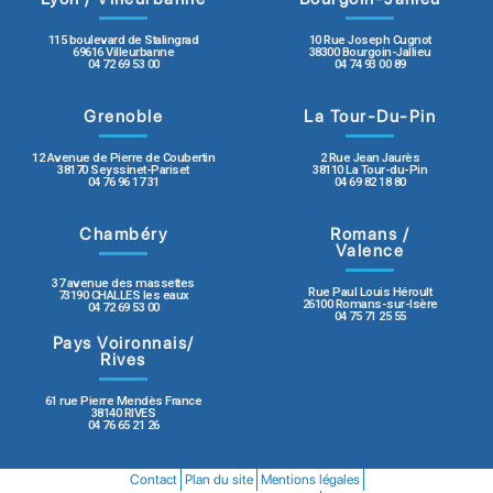
115 boulevard de Stalingrad
10 Rue Joseph Cugnot
69616 Villeurbanne
38300 Bourgoin-Jallieu
04 72 69 53 00
04 74 93 00 89
Grenoble
La Tour-Du-Pin
12 Avenue de Pierre de Coubertin
2 Rue Jean Jaurès
38170 Seyssinet-Pariset
38110 La Tour-du-Pin
04 76 96 17 31
04 69 82 18 80
Chambéry
Romans /
Valence
37 avenue des massettes
Rue Paul Louis Héroult
73190 CHALLES les eaux
26100 Romans-sur-Isère
04 72 69 53 00
04 75 71 25 55
Pays Voironnais/
Rives
61 rue Pierre Mendès France
38140 RIVES
04 76 65 21 26
Contact
Plan du site
Mentions légales