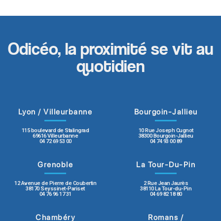
Odicéo, la proximité se vit au
quotidien
Lyon / Villeurbanne
Bourgoin-Jallieu
115 boulevard de Stalingrad
10 Rue Joseph Cugnot
69616 Villeurbanne
38300 Bourgoin-Jallieu
04 72 69 53 00
04 74 93 00 89
Grenoble
La Tour-Du-Pin
12 Avenue de Pierre de Coubertin
2 Rue Jean Jaurès
38170 Seyssinet-Pariset
38110 La Tour-du-Pin
04 76 96 17 31
04 69 82 18 80
Chambéry
Romans /