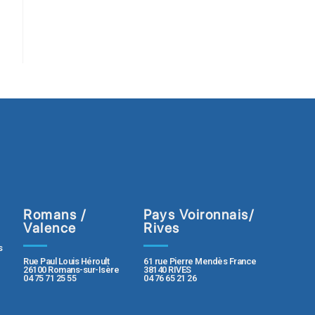
Romans /
Pays Voironnais/
Valence
Rives
s
Rue Paul Louis Héroult
61 rue Pierre Mendès France
26100 Romans-sur-Isère
38140 RIVES
04 75 71 25 55
04 76 65 21 26