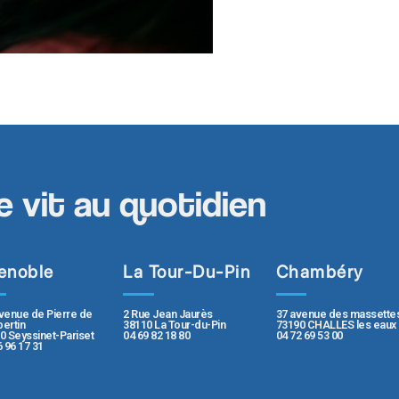
e vit au quotidien
enoble
La Tour-Du-Pin
Chambéry
2 Rue Jean Jaurès
37 avenue des massette
venue de Pierre de
38110 La Tour-du-Pin
73190 CHALLES les eaux
ertin
04 69 82 18 80
04 72 69 53 00
0 Seyssinet-Pariset
6 96 17 31