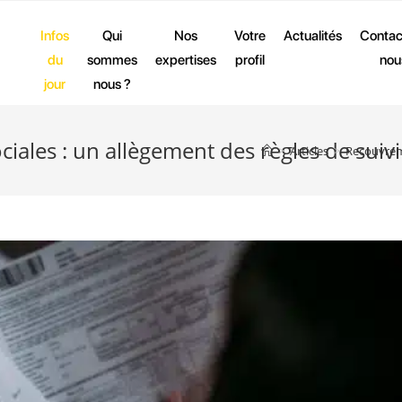
Infos
Qui
Nos
Votre
Actualités
Contac
du
sommes
expertises
profil
nou
jour
nous ?
ales : un allègement des règles de suivi 
>
Articles
>
Recouvreme