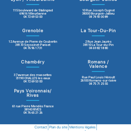
115 boulevard de Stalingrad
10 Rue Joseph Cugnot
69616 Villeurbanne
38300 Bourgoin-Jallieu
04 72 69 53 00
04 74 93 00 89
Grenoble
La Tour-Du-Pin
12 Avenue de Pierre de Coubertin
2 Rue Jean Jaurès
38170 Seyssinet-Pariset
38110 La Tour-du-Pin
04 76 96 17 31
04 69 82 18 80
Chambéry
Romans /
Valence
37 avenue des massettes
Rue Paul Louis Héroult
73190 CHALLES les eaux
26100 Romans-sur-Isère
04 72 69 53 00
04 75 71 25 55
Pays Voironnais/
Rives
61 rue Pierre Mendès France
38140 RIVES
04 76 65 21 26
Contact
Plan du site
Mentions légales