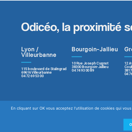
Odicéo, la proximité s
Lyon /
Bourgoin-Jallieu
Gr
Villeurbanne
10 Rue Joseph Cugnot
12 A
38300 Bourgoin-Jallieu
Coub
115 boulevard de Stalingrad
04 74 93 00 89
3817
69616 Villeurbanne
04 7
04 72 69 53 00
En cliquant sur OK vous acceptez l'utilisation de cookies qui vo
Contact
Plan du sit
Politique de protection des données pe