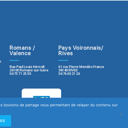
Romans /
Pays Voironnais/
Valence
Rives
s
Rue Paul Louis Héroult
61 rue Pierre Mendès France
26100 Romans-sur-Isère
38140 RIVES
04 75 71 25 55
04 76 65 21 26
 des boutons de partage vous permettant de relayer du contenu sur
LES