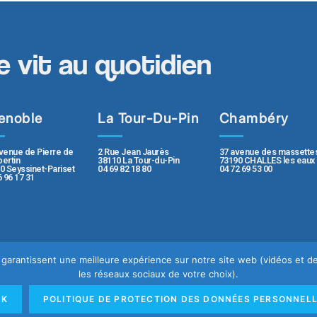
e vit au quotidien
enoble
La Tour-Du-Pin
Chambéry
2 Rue Jean Jaurès
37 avenue des massette
venue de Pierre de
38110 La Tour-du-Pin
73190 CHALLES les eaux
ertin
04 69 82 18 80
04 72 69 53 00
0 Seyssinet-Pariset
6 96 17 31
us garantissent une meilleure expérience sur notre site web (vidéos et
les réseaux sociaux de votre choix).
e
Mentions légales
OK
POLITIQUE DE PROTECTION DES DONNÉES PERSONNEL
rsonnelles
Rapport de transparence