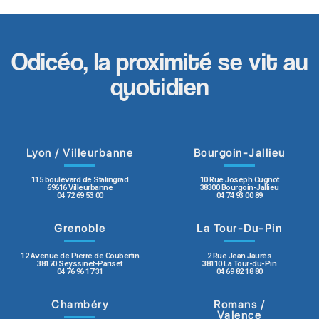
Odicéo, la proximité se vit au
quotidien
Lyon / Villeurbanne
Bourgoin-Jallieu
115 boulevard de Stalingrad
10 Rue Joseph Cugnot
69616 Villeurbanne
38300 Bourgoin-Jallieu
04 72 69 53 00
04 74 93 00 89
Grenoble
La Tour-Du-Pin
12 Avenue de Pierre de Coubertin
2 Rue Jean Jaurès
38170 Seyssinet-Pariset
38110 La Tour-du-Pin
04 76 96 17 31
04 69 82 18 80
Chambéry
Romans /
Valence