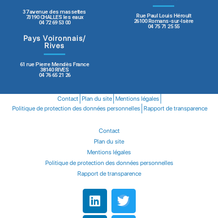
37 avenue des massettes
Rue Paul Louis Héroult
73190 CHALLES les eaux
26100 Romans-sur-Isère
04 72 69 53 00
04 75 71 25 55
Pays Voironnais/
Rives
61 rue Pierre Mendès France
38140 RIVES
04 76 65 21 26
Contact
Plan du site
Mentions légales
Politique de protection des données personnelles
Rapport de transparence
Contact
Plan du site
Mentions légales
Politique de protection des données personnelles
Rapport de transparence