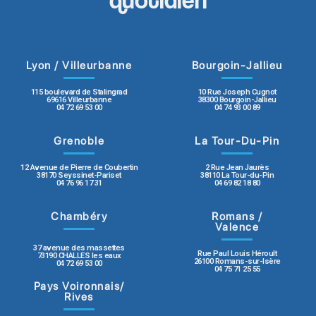
Lyon / Villeurbanne
Bourgoin-Jallieu
115 boulevard de Stalingrad
10 Rue Joseph Cugnot
69616 Villeurbanne
38300 Bourgoin-Jallieu
04 72 69 53 00
04 74 93 00 89
Grenoble
La Tour-Du-Pin
12 Avenue de Pierre de Coubertin
2 Rue Jean Jaurès
38170 Seyssinet-Pariset
38110 La Tour-du-Pin
04 76 96 17 31
04 69 82 18 80
Chambéry
Romans /
Valence
37 avenue des massettes
Rue Paul Louis Héroult
73190 CHALLES les eaux
26100 Romans-sur-Isère
04 72 69 53 00
04 75 71 25 55
Pays Voironnais/
Rives