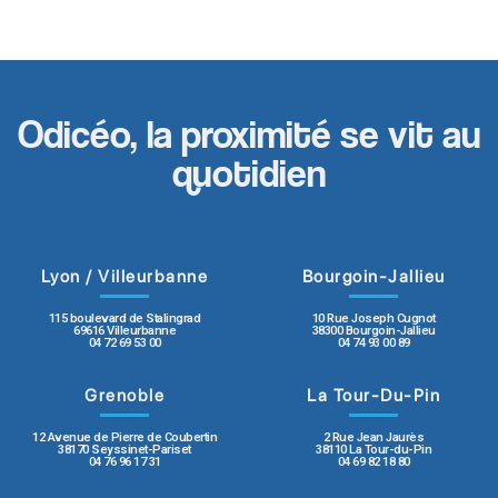
Odicéo, la proximité se vit au
quotidien
Lyon / Villeurbanne
Bourgoin-Jallieu
115 boulevard de Stalingrad
10 Rue Joseph Cugnot
69616 Villeurbanne
38300 Bourgoin-Jallieu
04 72 69 53 00
04 74 93 00 89
Grenoble
La Tour-Du-Pin
12 Avenue de Pierre de Coubertin
2 Rue Jean Jaurès
38170 Seyssinet-Pariset
38110 La Tour-du-Pin
04 76 96 17 31
04 69 82 18 80