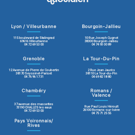
Lyon / Villeurbanne
Bourgoin-Jallieu
115 boulevard de Stalingrad
10 Rue Joseph Cugnot
69616 Villeurbanne
38300 Bourgoin-Jallieu
04 72 69 53 00
04 74 93 00 89
Grenoble
La Tour-Du-Pin
12 Avenue de Pierre de Coubertin
2 Rue Jean Jaurès
38170 Seyssinet-Pariset
38110 La Tour-du-Pin
04 76 96 17 31
04 69 82 18 80
Chambéry
Romans /
Valence
37 avenue des massettes
Rue Paul Louis Héroult
73190 CHALLES les eaux
26100 Romans-sur-Isère
04 72 69 53 00
04 75 71 25 55
Pays Voironnais/
Rives