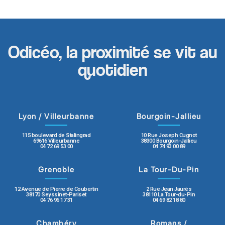
Odicéo, la proximité se vit au
quotidien
Lyon / Villeurbanne
Bourgoin-Jallieu
115 boulevard de Stalingrad
10 Rue Joseph Cugnot
69616 Villeurbanne
38300 Bourgoin-Jallieu
04 72 69 53 00
04 74 93 00 89
Grenoble
La Tour-Du-Pin
12 Avenue de Pierre de Coubertin
2 Rue Jean Jaurès
38170 Seyssinet-Pariset
38110 La Tour-du-Pin
04 76 96 17 31
04 69 82 18 80
Chambéry
Romans /