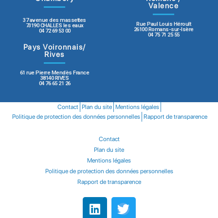
Valence
37 avenue des massettes
Rue Paul Louis Héroult
73190 CHALLES les eaux
26100 Romans-sur-Isère
04 72 69 53 00
04 75 71 25 55
Pays Voironnais/
Rives
61 rue Pierre Mendès France
38140 RIVES
04 76 65 21 26
Contact
Plan du site
Mentions légales
Politique de protection des données personnelles
Rapport de transparence
Contact
Plan du site
Mentions légales
Politique de protection des données personnelles
Rapport de transparence