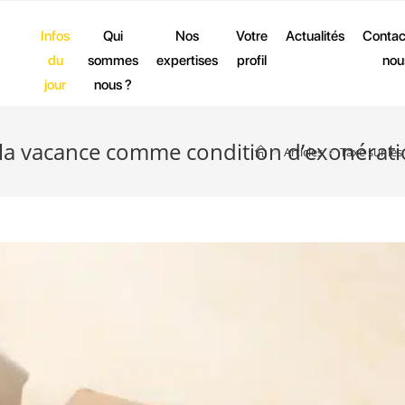
Infos
Qui
Nos
Votre
Actualités
Contac
du
sommes
expertises
profil
nou
jour
nous ?
: la vacance comme condition d’exonérat
>
Articles
>
Taxe sur le