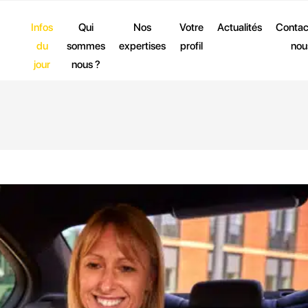
Infos
Qui
Nos
Votre
Actualités
Contac
du
sommes
expertises
profil
nou
jour
nous ?