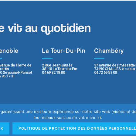
e vit au quotidien
enoble
La Tour-Du-Pin
Chambéry
2 Rue Jean Jaurès
37 avenue des massette
venue de Pierre de
38110 La Tour-du-Pin
73190 CHALLES les eaux
ertin
04 69 82 18 80
04 72 69 53 00
0 Seyssinet-Pariset
6 96 17 31
us garantissent une meilleure expérience sur notre site web (vidéos et
les réseaux sociaux de votre choix).
e
Mentions légales
OK
POLITIQUE DE PROTECTION DES DONNÉES PERSONNEL
rsonnelles
Rapport de transparence