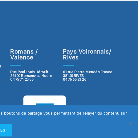
Romans /
Pays Voironnais/
Valence
Rives
s
Rue Paul Louis Héroult
61 rue Pierre Mendès France
26100 Romans-sur-Isère
38140 RIVES
04 75 71 25 55
04 76 65 21 26
 des boutons de partage vous permettant de relayer du contenu sur
LES