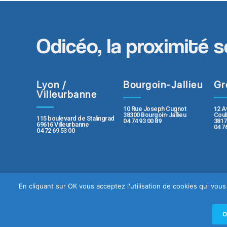
Odicéo, la proximité s
Lyon /
Bourgoin-Jallieu
Gr
Villeurbanne
10 Rue Joseph Cugnot
12 A
38300 Bourgoin-Jallieu
Coub
115 boulevard de Stalingrad
04 74 93 00 89
3817
69616 Villeurbanne
04 7
04 72 69 53 00
En cliquant sur OK vous acceptez l'utilisation de cookies qui vo
Contact
Plan du sit
Politique de protection des données pe