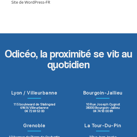
Site de WordPress-FR
Odicéo, la proximité se vit au
quotidien
Lyon / Villeurbanne
Bourgoin-Jallieu
115 boulevard de Stalingrad
10 Rue Joseph Cugnot
69616 Villeurbanne
38300 Bourgoin-Jallieu
04 72 69 53 00
04 74 93 00 89
Grenoble
La Tour-Du-Pin