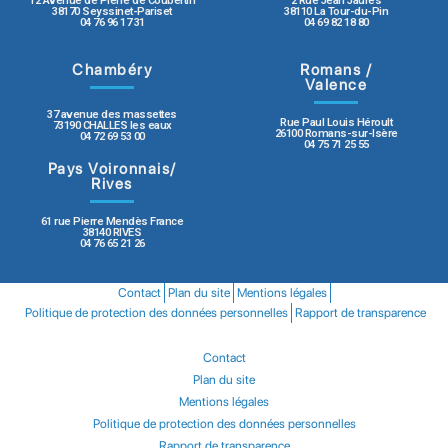
12 Avenue de Pierre de Coubertin
2 Rue Jean Jaurès
38170 Seyssinet-Pariset
38110 La Tour-du-Pin
04 76 96 17 31
04 69 82 18 80
Chambéry
Romans /
Valence
37 avenue des massettes
Rue Paul Louis Héroult
73190 CHALLES les eaux
26100 Romans-sur-Isère
04 72 69 53 00
04 75 71 25 55
Pays Voironnais/
Rives
61 rue Pierre Mendès France
38140 RIVES
04 76 65 21 26
Contact
Plan du site
Mentions légales
Politique de protection des données personnelles
Rapport de transparence
Contact
Plan du site
Mentions légales
Politique de protection des données personnelles
Rapport de transparence