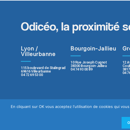
Odicéo, la proximité s
Lyon /
Bourgoin-Jallieu
Gr
Villeurbanne
10 Rue Joseph Cugnot
12 A
38300 Bourgoin-Jallieu
Coub
115 boulevard de Stalingrad
04 74 93 00 89
3817
69616 Villeurbanne
04 7
04 72 69 53 00
En cliquant sur OK vous acceptez l'utilisation de cookies qui vo
Contact
Plan du sit
Politique de protection des données pe