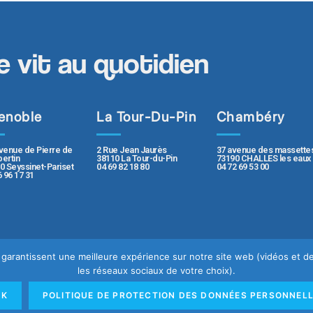
e vit au quotidien
enoble
La Tour-Du-Pin
Chambéry
2 Rue Jean Jaurès
37 avenue des massette
venue de Pierre de
38110 La Tour-du-Pin
73190 CHALLES les eaux
ertin
04 69 82 18 80
04 72 69 53 00
0 Seyssinet-Pariset
6 96 17 31
us garantissent une meilleure expérience sur notre site web (vidéos et
les réseaux sociaux de votre choix).
e
Mentions légales
OK
POLITIQUE DE PROTECTION DES DONNÉES PERSONNEL
rsonnelles
Rapport de transparence