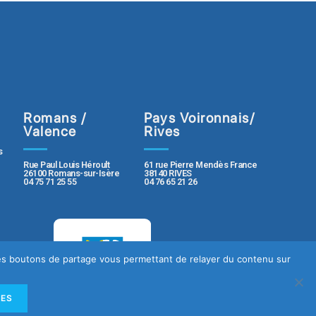
Romans /
Pays Voironnais/
Valence
Rives
s
Rue Paul Louis Héroult
61 rue Pierre Mendès France
26100 Romans-sur-Isère
38140 RIVES
04 75 71 25 55
04 76 65 21 26
 des boutons de partage vous permettant de relayer du contenu sur
LES