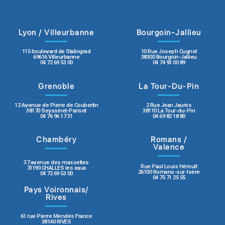
Lyon / Villeurbanne
Bourgoin-Jallieu
115 boulevard de Stalingrad
10 Rue Joseph Cugnot
69616 Villeurbanne
38300 Bourgoin-Jallieu
04 72 69 53 00
04 74 93 00 89
Grenoble
La Tour-Du-Pin
12 Avenue de Pierre de Coubertin
2 Rue Jean Jaurès
38170 Seyssinet-Pariset
38110 La Tour-du-Pin
04 76 96 17 31
04 69 82 18 80
Chambéry
Romans /
Valence
37 avenue des massettes
Rue Paul Louis Héroult
73190 CHALLES les eaux
26100 Romans-sur-Isère
04 72 69 53 00
04 75 71 25 55
Pays Voironnais/
Rives
61 rue Pierre Mendès France
38140 RIVES