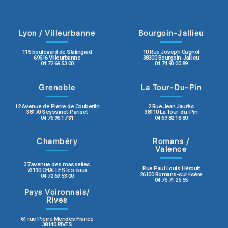
Lyon / Villeurbanne
Bourgoin-Jallieu
115 boulevard de Stalingrad
10 Rue Joseph Cugnot
69616 Villeurbanne
38300 Bourgoin-Jallieu
04 72 69 53 00
04 74 93 00 89
Grenoble
La Tour-Du-Pin
12 Avenue de Pierre de Coubertin
2 Rue Jean Jaurès
38170 Seyssinet-Pariset
38110 La Tour-du-Pin
04 76 96 17 31
04 69 82 18 80
Chambéry
Romans /
Valence
37 avenue des massettes
Rue Paul Louis Héroult
73190 CHALLES les eaux
26100 Romans-sur-Isère
04 72 69 53 00
04 75 71 25 55
Pays Voironnais/
Rives
61 rue Pierre Mendès France
38140 RIVES