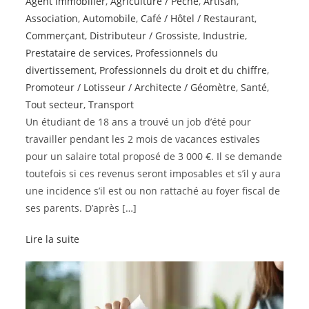
Agent immobilier
,
Agriculture / Pêche
,
Artisan
,
Association
,
Automobile
,
Café / Hôtel / Restaurant
,
Commerçant
,
Distributeur / Grossiste
,
Industrie
,
Prestataire de services
,
Professionnels du
divertissement
,
Professionnels du droit et du chiffre
,
Promoteur / Lotisseur / Architecte / Géomètre
,
Santé
,
Tout secteur
,
Transport
Un étudiant de 18 ans a trouvé un job d’été pour
travailler pendant les 2 mois de vacances estivales
pour un salaire total proposé de 3 000 €. Il se demande
toutefois si ces revenus seront imposables et s’il y aura
une incidence s’il est ou non rattaché au foyer fiscal de
ses parents. D’après […]
Lire la suite