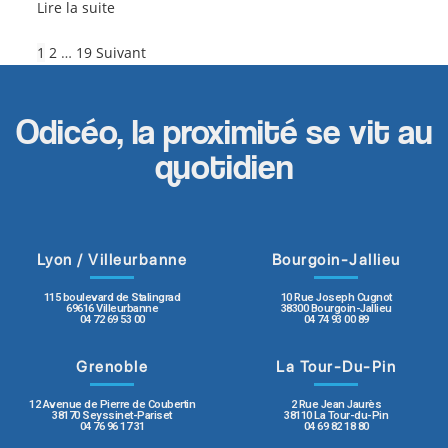
Lire la suite
1
2
…
19
Suivant
Odicéo, la proximité se vit au
quotidien
Lyon / Villeurbanne
Bourgoin-Jallieu
115 boulevard de Stalingrad
10 Rue Joseph Cugnot
69616 Villeurbanne
38300 Bourgoin-Jallieu
04 72 69 53 00
04 74 93 00 89
Grenoble
La Tour-Du-Pin
12 Avenue de Pierre de Coubertin
2 Rue Jean Jaurès
38170 Seyssinet-Pariset
38110 La Tour-du-Pin
04 76 96 17 31
04 69 82 18 80