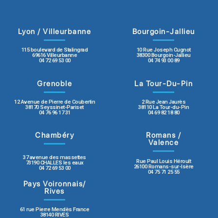
Lyon / Villeurbanne
Bourgoin-Jallieu
115 boulevard de Stalingrad
10 Rue Joseph Cugnot
69616 Villeurbanne
38300 Bourgoin-Jallieu
04 72 69 53 00
04 74 93 00 89
Grenoble
La Tour-Du-Pin
12 Avenue de Pierre de Coubertin
2 Rue Jean Jaurès
38170 Seyssinet-Pariset
38110 La Tour-du-Pin
04 76 96 17 31
04 69 82 18 80
Chambéry
Romans /
Valence
37 avenue des massettes
Rue Paul Louis Héroult
73190 CHALLES les eaux
26100 Romans-sur-Isère
04 72 69 53 00
04 75 71 25 55
Pays Voironnais/
Rives
61 rue Pierre Mendès France
38140 RIVES