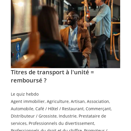
Titres de transport à l'unité =
remboursé ?
Le quiz hebdo
Agent immobilier
,
Agriculture
,
Artisan
,
Association
,
Automobile
,
Café / Hôtel / Restaurant
,
Commerçant
,
Distributeur / Grossiste
,
Industrie
,
Prestataire de
services
,
Professionnels du divertissement
,
Professionnels du droit et du chiffre
,
Promoteur /