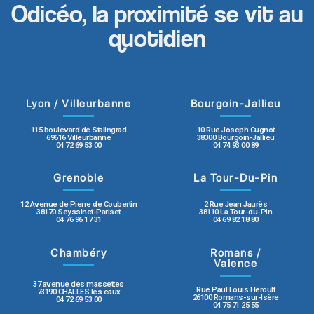
Odicéo, la proximité se vit au
quotidien
Lyon / Villeurbanne
Bourgoin-Jallieu
115 boulevard de Stalingrad
10 Rue Joseph Cugnot
69616 Villeurbanne
38300 Bourgoin-Jallieu
04 72 69 53 00
04 74 93 00 89
Grenoble
La Tour-Du-Pin
12 Avenue de Pierre de Coubertin
2 Rue Jean Jaurès
38170 Seyssinet-Pariset
38110 La Tour-du-Pin
04 76 96 17 31
04 69 82 18 80
Chambéry
Romans /
Valence
37 avenue des massettes
Rue Paul Louis Héroult
73190 CHALLES les eaux
26100 Romans-sur-Isère
04 72 69 53 00
04 75 71 25 55